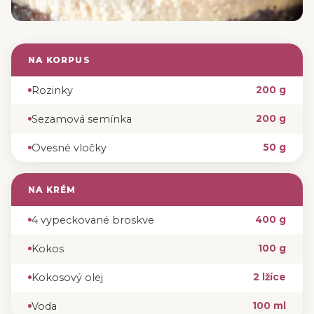
NA KORPUS
Rozinky
200 g
Sezamová semínka
200 g
Ovesné vločky
50 g
NA KRÉM
4 vypeckované broskve
400 g
Kokos
100 g
Kokosový olej
2 lžíce
Voda
100 ml