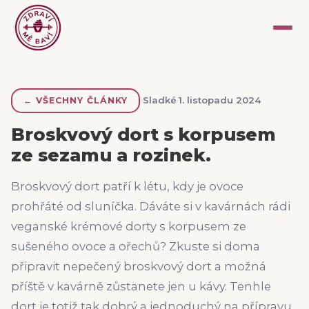
›
Sladké
·
1. listopadu 2024
←
VŠECHNY ČLÁNKY
Broskvový dort s korpusem
ze sezamu a rozinek.
Broskvový dort patří k létu, kdy je ovoce
prohřáté od sluníčka. Dáváte si v kavárnách rádi
veganské krémové dorty s korpusem ze
sušeného ovoce a ořechů? Zkuste si doma
připravit nepečený broskvový dort a možná
příště v kavárně zůstanete jen u kávy. Tenhle
dort je totiž tak dobrý a jednoduchý na přípravu,