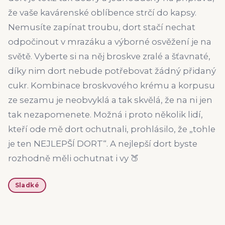
že vaše kavárenské oblíbence strčí do kapsy.
Nemusíte zapínat troubu, dort stačí nechat
odpočinout v mrazáku a výborné osvěžení je na
světě. Vyberte si na něj broskve zralé a šťavnaté,
díky nim dort nebude potřebovat žádný přidaný
cukr. Kombinace broskvového krému a korpusu
ze sezamu je neobvyklá a tak skvělá, že na ni jen
tak nezapomenete. Možná i proto několik lidí,
kteří ode mě dort ochutnali, prohlásilo, že „tohle
je ten NEJLEPŠÍ DORT“. A nejlepší dort byste
rozhodně měli ochutnat i vy 🍑
Sladké