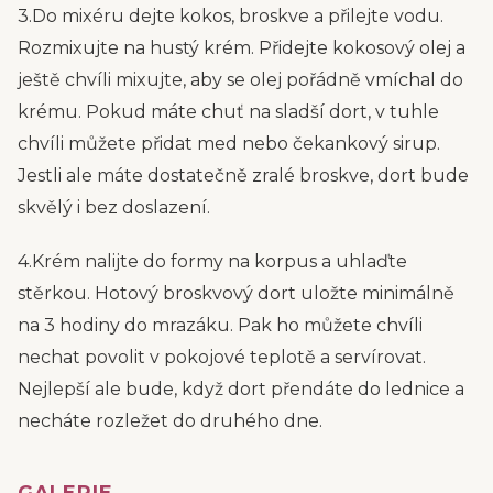
3.Do mixéru dejte kokos, broskve a přilejte vodu.
Rozmixujte na hustý krém. Přidejte kokosový olej a
ještě chvíli mixujte, aby se olej pořádně vmíchal do
krému. Pokud máte chuť na sladší dort, v tuhle
chvíli můžete přidat med nebo čekankový sirup.
Jestli ale máte dostatečně zralé broskve, dort bude
skvělý i bez doslazení.
4.Krém nalijte do formy na korpus a uhlaďte
stěrkou. Hotový broskvový dort uložte minimálně
na 3 hodiny do mrazáku. Pak ho můžete chvíli
nechat povolit v pokojové teplotě a servírovat.
Nejlepší ale bude, když dort přendáte do lednice a
necháte rozležet do druhého dne.
GALERIE