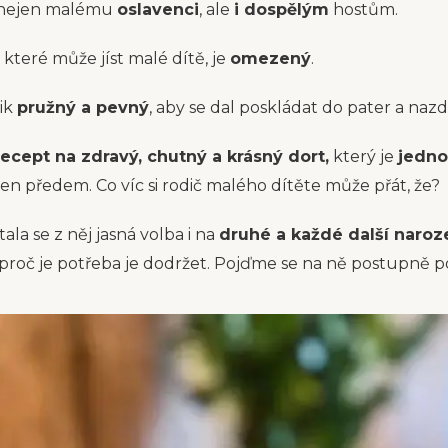
nejen malému
oslavenci
, ale
i dospělým
hostům.
, které může jíst malé dítě, je
omezený
.
ik
pružný a pevný
, aby se dal poskládat do pater a nazd
recept na zdravý, chutný a krásný dort,
který je
jedno
n předem. Co víc si rodič malého dítěte může přát, že?
ala se z něj jasná volba i na
druhé a každé další naroz
 proč je potřeba je dodržet. Pojďme se na ně postupně p