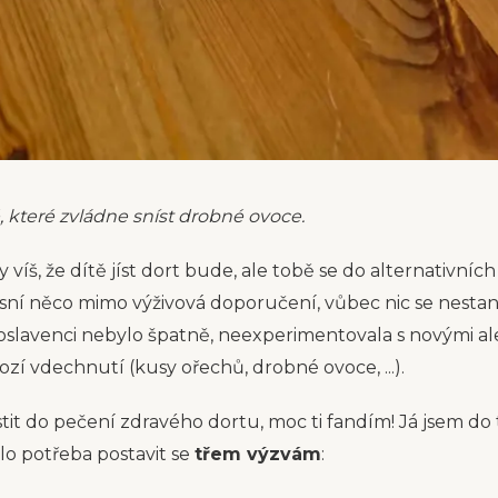
, které zvládne sníst drobné ovoce.
dy víš, že dítě jíst dort bude, ale tobě se do alternativní
 sní něco mimo výživová doporučení, vůbec nic se nestan
 oslavenci nebylo špatně, neexperimentovala s novými a
ozí vdechnutí (kusy ořechů, drobné ovoce, ...).
stit do pečení zdravého dortu, moc ti fandím! Já jsem do t
o potřeba postavit se
třem výzvám
: