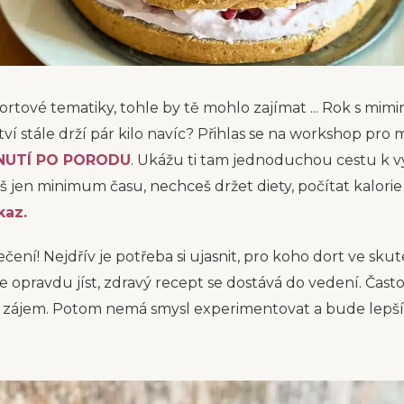
rtové tematiky, tohle by tě mohlo zajímat ... Rok s mim
tví stále drží pár kilo navíc? Přihlas se na workshop pr
NUTÍ PO PORODU
. Ukážu ti tam jednoduchou cestu k v
š jen minimum času, nechceš držet diety, počítat kalorie 
kaz.
ení! Nejdřív je potřeba si ujasnit, pro koho dort ve skut
e opravdu jíst, zdravý recept se dostává do vedení. Často
 zájem. Potom nemá smysl experimentovat a bude lepší 