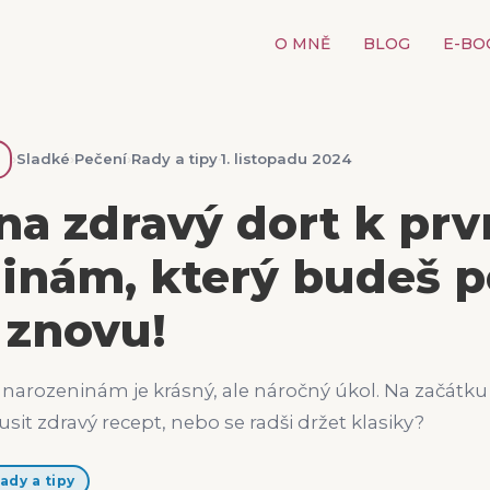
O MNĚ
BLOG
E-BO
›
Sladké
›
Pečení
›
Rady a tipy
·
1. listopadu 2024
na zdravý dort k pr
inám, který budeš p
 znovu!
narozeninám je krásný, ale náročný úkol. Na začátku 
sit zdravý recept, nebo se radši držet klasiky?
ady a tipy