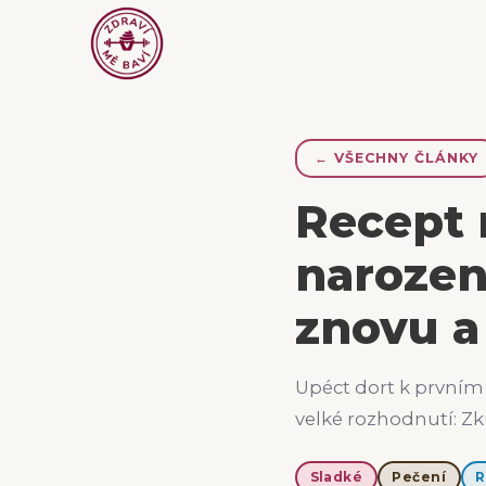
←
VŠECHNY ČLÁNKY
Recept 
narozen
znovu a
Upéct dort k prvním 
velké rozhodnutí: Zku
Sladké
Pečení
R