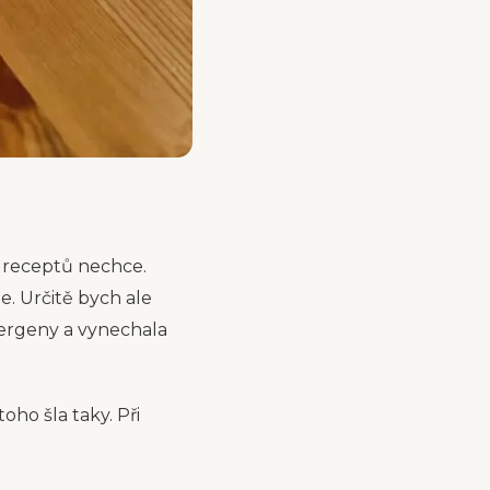
ch receptů nechce.
e. Určitě bych ale
lergeny a vynechala
oho šla taky. Při