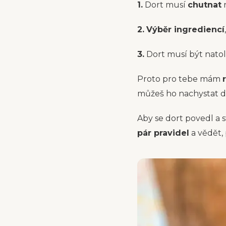
1.
Dort musí
chutnat
2.
Výběr ingrediencí
3.
Dort musí být natol
Proto pro tebe mám
můžeš ho nachystat de
Aby se dort povedl a st
pár pravidel
a vědět,