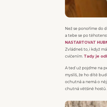
Než se ponoříme do do
a tebe se po těhotens
NASTARTOVAT HUB
Zvládneš to, i když má
cvičením.
Tady je od
A teď už pojďme na peč
myslíš, že ho dítě bud
ochutná a nemá o něj
chutná většině hostů.