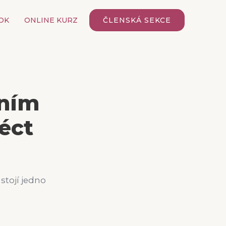
OK
ONLINE KURZ
ČLENSKÁ SEKCE
vním
éct
stojí jedno