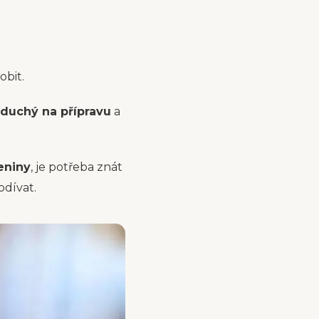
obit.
duchý na přípravu
a
eniny
, je potřeba znát
odívat.