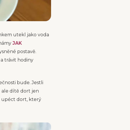
inkem utekl jako voda
o mámy
JAK
ysněné postavě.
a trávit hodiny
ečnosti bude. Jestli
 ale dítě dort jen
upéct dort, který