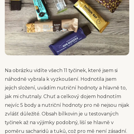
Na obrázku vidíte všech 11 tyčinek, které jsem si
náhodně vybrala k vyzkoušení. Hodnotila jsem
jejich složení, uvádím nutriční hodnoty a hlavně to,
jak mi chutnaly. Chuť a celkový dojem hodnotím
nejvíc 5 body a nutriční hodnoty pro ně nejsou nijak
zvlášť důležité. Obsah bílkovin je u testovaných
tyčinek až na výjimky podobný, liší se hlavně v
poměru sacharidů a tuků, což pro mě není zásadní.