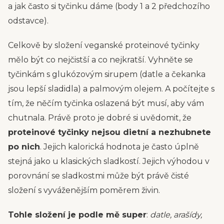
a jak často si tyčinku dáme (body 1 a 2 předchozího
odstavce).
Celkově by složení veganské proteinové tyčinky
mělo být co nejčistší a co nejkratší. Vyhněte se
tyčinkám s glukózovým sirupem (datle a čekanka
jsou lepší sladidla) a palmovým olejem. A počítejte s
tím, že něčím tyčinka oslazená být musí, aby vám
chutnala. Právě proto je dobré si uvědomit, že
proteinové tyčinky nejsou dietní a nezhubnete
po nich
. Jejich kalorická hodnota je často úplně
stejná jako u klasických sladkostí. Jejich výhodou v
porovnání se sladkostmi může být právě čisté
složení s vyváženějším poměrem živin.
Tohle složení je podle mě super
:
datle, arašídy,