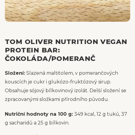
TOM OLIVER NUTRITION VEGAN
PROTEIN BAR:
ČOKOLÁDA/POMERANČ
Složení:
Slazená maltitolem, v pomerančových
kouscích je cukr i glukózo-fruktózový sirup.
Obsahuje sójový bílkovinový izolát. Delší složení se
zpracovanými složkami přírodního původu.
Nutriční hodnoty na 100 g:
349 kcal, 12 g tuků, 37
g sacharidů a 25 g bílkovin.