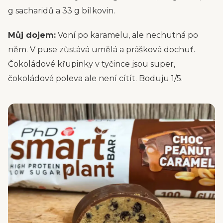
g sacharidů a 33 g bílkovin.
Můj dojem:
Voní po karamelu, ale nechutná po
něm. V puse zůstává umělá a prášková dochuť.
Čokoládové křupinky v tyčince jsou super,
čokoládová poleva ale není cítít. Boduju 1/5.