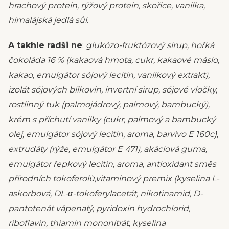
hrachový protein, rýžový protein, skořice, vanilka,
himalájská jedlá sůl.
A takhle radši ne
:
glukózo-fruktózový sirup, hořká
čokoláda 16 % (kakaová hmota, cukr, kakaové máslo,
kakao, emulgátor sójový lecitin, vanilkový extrakt),
izolát sójových bílkovin, invertní sirup, sójové vločky,
rostlinný tuk (palmojádrový, palmový, bambucký),
krém s příchutí vanilky (cukr, palmový a bambucký
olej, emulgátor sójový lecitin, aroma, barvivo E 160c),
extrudáty (rýže, emulgátor E 471), akáciová guma,
emulgátor řepkový lecitin, aroma, antioxidant směs
přírodních tokoferolů,vitaminový premix (kyselina L-
askorbová, DL-α-tokoferylacetát, nikotinamid, D-
pantotenát vápenatý, pyridoxin hydrochlorid,
riboflavin, thiamin mononitrát, kyselina