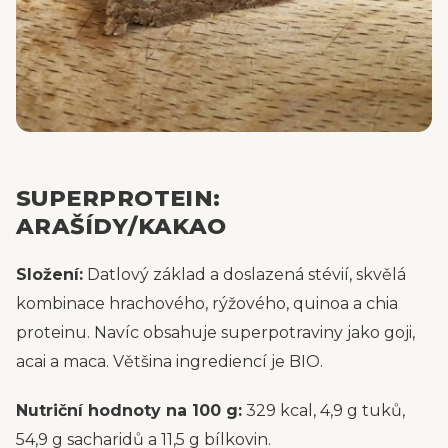
SUPERPROTEIN:
ARAŠÍDY/KAKAO
Složení:
Datlový základ a doslazená stévií, skvělá
kombinace hrachového, rýžového, quinoa a chia
proteinu. Navíc obsahuje superpotraviny jako goji,
acai a maca. Většina ingrediencí je BIO.
Nutriční hodnoty na 100 g:
329 kcal, 4,9 g tuků,
54,9 g sacharidů a 11,5 g bílkovin.