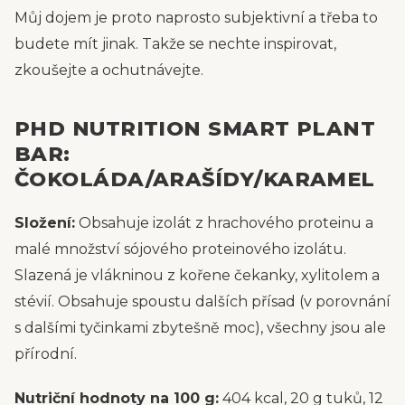
Můj dojem je proto naprosto subjektivní a třeba to
budete mít jinak. Takže se nechte inspirovat,
zkoušejte a ochutnávejte.
PHD NUTRITION SMART PLANT
BAR:
ČOKOLÁDA/ARAŠÍDY/KARAMEL
Složení:
Obsahuje izolát z hrachového proteinu a
malé množství sójového proteinového izolátu.
Slazená je vlákninou z kořene čekanky, xylitolem a
stévií. Obsahuje spoustu dalších přísad (v porovnání
s dalšími tyčinkami zbytešně moc), všechny jsou ale
přírodní.
Nutriční hodnoty na 100 g:
404 kcal, 20 g tuků, 12