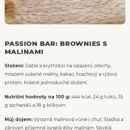
PASSION BAR: BROWNIES S
MALINAMI
Složení:
Datle a erythritol na oslazení, ořechy,
mrazem sušené maliny, kakao, hrachový a rýžový
protein. Krásné jednoduché složení.
Nutriční hodnoty na 100 g:
444 kcal, 24 g tuků, 35
g sacharidů a 18 g bílkovin.
Můj dojem:
Výrazná malinová vůně i chuť. Sladká a
zároveň příjemně kyselá díky malinám. Skvělá