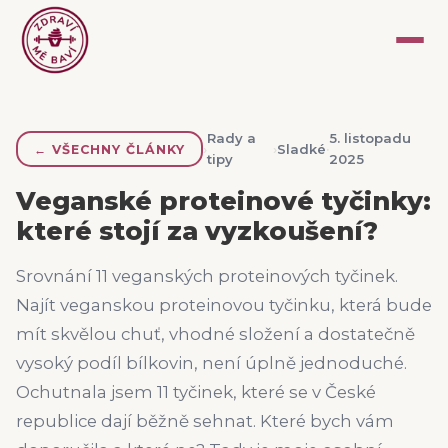
Rady a
5. listopadu
›
›
Sladké
·
←
VŠECHNY ČLÁNKY
tipy
2025
Veganské proteinové tyčinky:
které stojí za vyzkoušení?
Srovnání 11 veganských proteinových tyčinek.
Najít veganskou proteinovou tyčinku, která bude
mít skvělou chuť, vhodné složení a dostatečně
vysoký podíl bílkovin, není úplně jednoduché.
Ochutnala jsem 11 tyčinek, které se v České
republice dají běžně sehnat. Které bych vám