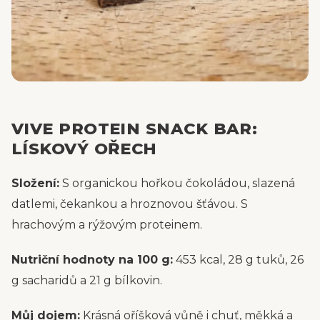
VIVE PROTEIN SNACK BAR:
LÍSKOVÝ OŘECH
Složení:
S organickou hořkou čokoládou, slazená
datlemi, čekankou a hroznovou šťávou. S
hrachovým a rýžovým proteinem.
Nutriční hodnoty na 100 g:
453 kcal, 28 g tuků, 26
g sacharidů a 21 g bílkovin.
Můj dojem:
Krásná oříšková vůně i chuť, měkká a