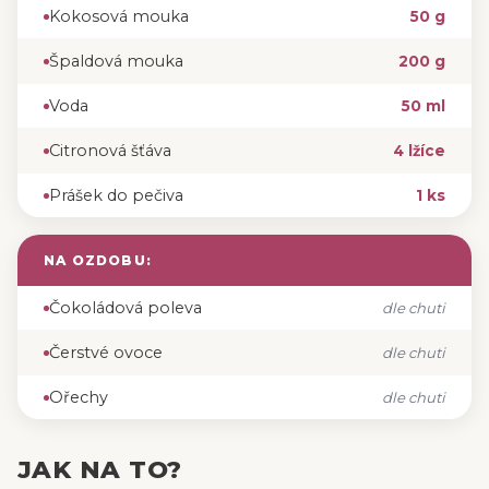
Kokosová mouka
‍50 g
Špaldová mouka
‍200 g
Voda
50 ml
Citronová šťáva
4 lžíce
Prášek do pečiva
1 ks
NA OZDOBU:
Čokoládová poleva
dle chuti
Čerstvé ovoce
dle chuti
Ořechy
dle chuti
JAK NA TO?