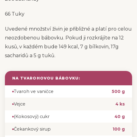
66 Tuky
Uvedené množství živin je přibližné a platí pro celou
neozdobenou bábovku. Pokud ji rozkrájíte na 12
kusů, v každém bude 149 kcal, 7 g bílkovin, 17g
sacharidů a 5 g tuků.
NA TVAROHOVOU BÁBOVKU:
Tvaroh ve vaničce
500 g
Vejce
4 ks
(Kokosový) cukr
40 g
Čekankový sirup
100 g