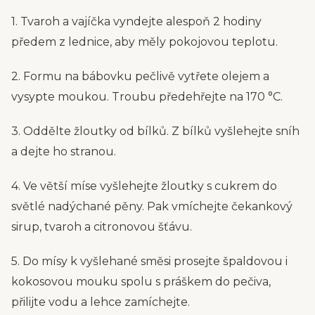
1. Tvaroh a vajíčka vyndejte alespoň 2 hodiny
předem z lednice, aby měly pokojovou teplotu.
2. Formu na bábovku pečlivě vytřete olejem a
vysypte moukou. Troubu předehřejte na 170 °C.
3. Oddělte žloutky od bílků. Z bílků vyšlehejte sníh
a dejte ho stranou.
4. Ve větší míse vyšlehejte žloutky s cukrem do
světlé nadýchané pěny. Pak vmíchejte čekankový
sirup, tvaroh a citronovou šťávu.
5. Do mísy k vyšlehané směsi prosejte špaldovou i
kokosovou mouku spolu s práškem do pečiva,
přilijte vodu a lehce zamíchejte.