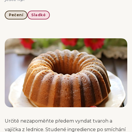
Pečení
Sladké
Určitě nezapoměňte předem vyndat tvaroh a
vajíčka z lednice. Studené ingredience po smíchání