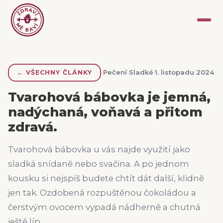
›
Pečení
›
Sladké
·
1. listopadu 2024
←
VŠECHNY ČLÁNKY
Tvarohová bábovka je jemná,
nadýchaná, voňavá a přitom
zdravá.
Tvarohová bábovka u vás najde využití jako
sladká snídaně nebo svačina. A po jednom
kousku si nejspíš budete chtít dát další, klidně
jen tak. Ozdobená rozpuštěnou čokoládou a
čerstvým ovocem vypadá nádherně a chutná
ještě líp.